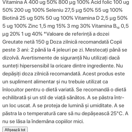
Vitamina A 400 ug 50% 800 µg 100% Acid folic 100 ug
50% 200 ug 100% Seleniu 27,5 µg 50% 55 ug 100%
Biotină 25 ug 50% 50 ug 100% Vitamina D 2,5 µg 50%
5 ug 100% Zinc 1,5 mg 15% 3 mg 30% Vitamina B₁₂ 0,5
µg 20% 1 ug 40% *Valoare de referință a dozei
Greutate netă 150 g Doza zilnică recomandată Copii
peste 3 ani: 2 până la 4 jeleuri pe zi. Mestecați până se
dizolvă. Avertismente de siguranță Nu utilizați dacă
sunteți hipersensibil la oricare dintre ingrediente. Nu
depășiți doza zilnică recomandată. Acest produs este
un supliment alimentar și nu trebuie utilizat ca
înlocuitor pentru o dietă variată. Se recomandă o dietă
echilibrată și un stil de viață sănătos. A se păstra într-
un loc uscat. A se proteja de lumină și umiditate. A se
păstra la o temperatură care să nu depășească 25°C. A
nu se lăsa la îndemâna copiilor mici.
Afișează tot