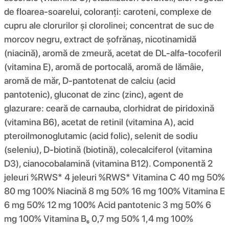
de floarea-soarelui, coloranți: caroteni, complexe de
cupru ale clorurilor și clorolinei; concentrat de suc de
morcov negru, extract de șofrănaș, nicotinamidă
(niacină), aromă de zmeură, acetat de DL-alfa-tocoferil
(vitamina E), aromă de portocală, aromă de lămâie,
aromă de măr, D-pantotenat de calciu (acid
pantotenic), gluconat de zinc (zinc), agent de
glazurare: ceară de carnauba, clorhidrat de piridoxină
(vitamina B6), acetat de retinil (vitamina A), acid
pteroilmonoglutamic (acid folic), selenit de sodiu
(seleniu), D-biotină (biotină), colecalciferol (vitamina
D3), cianocobalamină (vitamina B12). Componentă 2
jeleuri %RWS* 4 jeleuri %RWS* Vitamina C 40 mg 50%
80 mg 100% Niacină 8 mg 50% 16 mg 100% Vitamina E
6 mg 50% 12 mg 100% Acid pantotenic 3 mg 50% 6
mg 100% Vitamina B₆ 0,7 mg 50% 1,4 mg 100%