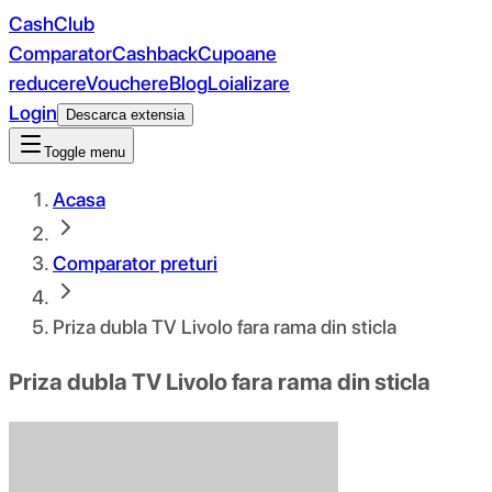
CashClub
Comparator
Cashback
Cupoane
reducere
Vouchere
Blog
Loializare
Login
Descarca extensia
Toggle menu
Acasa
Comparator preturi
Priza dubla TV Livolo fara rama din sticla
Priza dubla TV Livolo fara rama din sticla