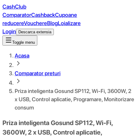
CashClub
Comparator
Cashback
Cupoane
reducere
Vouchere
Blog
Loializare
Login
Descarca extensia
Toggle menu
Acasa
Comparator preturi
Priza inteligenta Gosund SP112, Wi-Fi, 3600W, 2
x USB, Control aplicatie, Programare, Monitorizare
consum
Priza inteligenta Gosund SP112, Wi-Fi,
3600W, 2 x USB, Control aplicatie,