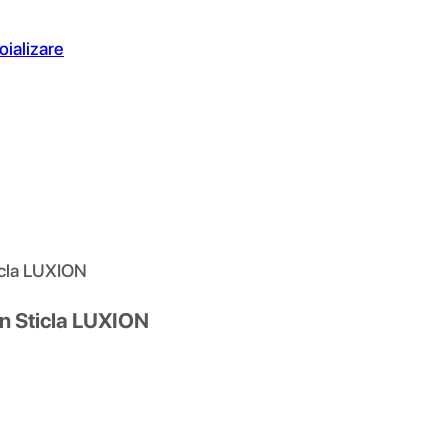
oializare
icla LUXION
in Sticla LUXION