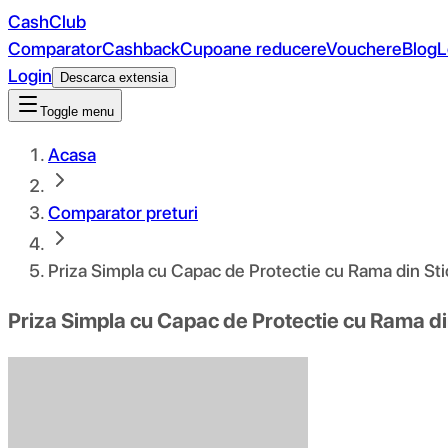
CashClub
Comparator
Cashback
Cupoane reducere
Vouchere
Blog
L
Login
Descarca extensia
Toggle menu
Acasa
Comparator preturi
Priza Simpla cu Capac de Protectie cu Rama din St
Priza Simpla cu Capac de Protectie cu Rama d