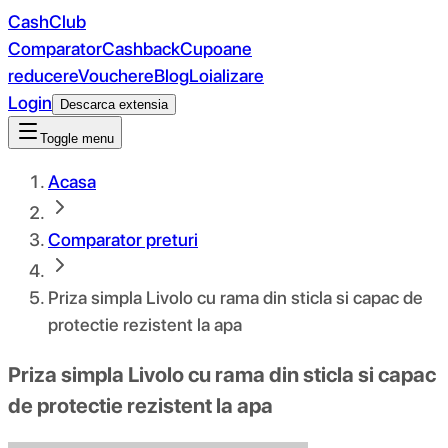
CashClub
Comparator
Cashback
Cupoane
reducere
Vouchere
Blog
Loializare
Login
Descarca extensia
Toggle menu
Acasa
Comparator preturi
Priza simpla Livolo cu rama din sticla si capac de
protectie rezistent la apa
Priza simpla Livolo cu rama din sticla si capac
de protectie rezistent la apa