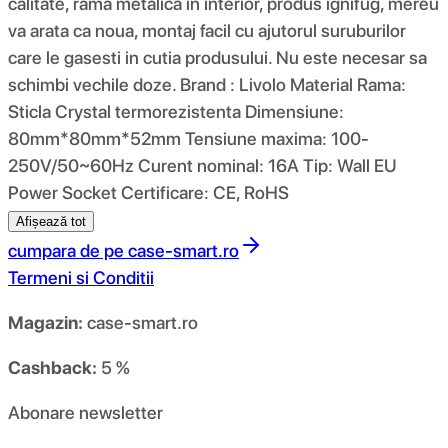
calitate, rama metalica in interior, produs ignifug, mereu
va arata ca noua, montaj facil cu ajutorul suruburilor
care le gasesti in cutia produsului. Nu este necesar sa
schimbi vechile doze. Brand : Livolo Material Rama:
Sticla Crystal termorezistenta Dimensiune:
80mm*80mm*52mm Tensiune maxima: 100-
250V/50~60Hz Curent nominal: 16A Tip: Wall EU
Power Socket Certificare: CE, RoHS
Afișează tot
cumpara de pe
case-smart.ro
Termeni si Conditii
Magazin:
case-smart.ro
Cashback:
5 %
Abonare newsletter