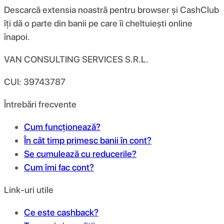
Descarcă extensia noastră pentru browser și CashClub
îți dă o parte din banii pe care îi cheltuiești online
înapoi.
VAN CONSULTING SERVICES S.R.L.
CUI: 39743787
Întrebări frecvente
Cum funcționează?
În cât timp primesc banii în cont?
Se cumulează cu reducerile?
Cum îmi fac cont?
Link-uri utile
Ce este cashback?