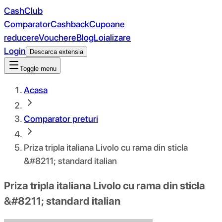
CashClub
Comparator
Cashback
Cupoane
reducere
Vouchere
Blog
Loializare
Login
Descarca extensia
Toggle menu
Acasa
Comparator preturi
Priza tripla italiana Livolo cu rama din sticla
&#8211; standard italian
Priza tripla italiana Livolo cu rama din sticla
&#8211; standard italian