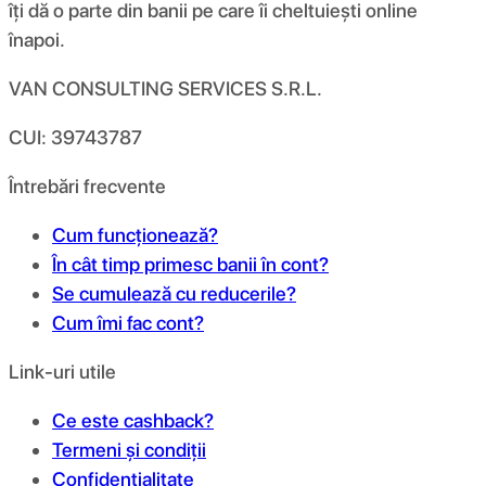
îți dă o parte din banii pe care îi cheltuiești online
înapoi.
VAN CONSULTING SERVICES S.R.L.
CUI: 39743787
Întrebări frecvente
Cum funcționează?
În cât timp primesc banii în cont?
Se cumulează cu reducerile?
Cum îmi fac cont?
Link-uri utile
Ce este cashback?
Termeni și condiții
Confidențialitate