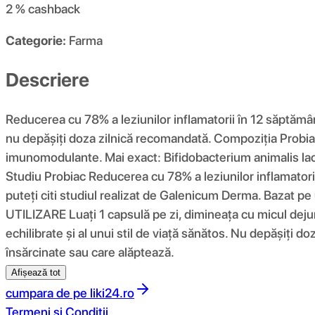
2 %
cashback
Categorie:
Farma
Descriere
Reducerea cu 78% a leziunilor inflamatorii în 12 săptămân
nu depășiți doza zilnică recomandată. Compoziția Probiac 
imunomodulante. Mai exact: Bifidobacterium animalis lact
Studiu Probiac Reducerea cu 78% a leziunilor inflamatorii
puteți citi studiul realizat de Galenicum Derma. Bazat pe
UTILIZARE Luați 1 capsulă pe zi, dimineața cu micul dejun
echilibrate și al unui stil de viață sănătos. Nu depășiți
însărcinate sau care alăptează.
Afișează tot
cumpara de pe
liki24.ro
Termeni si Conditii