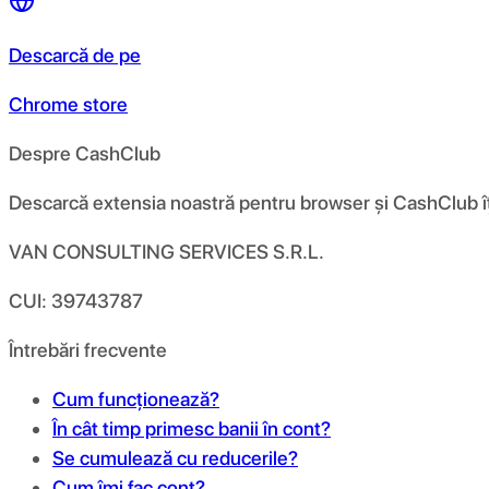
Descarcă de pe
Chrome store
Despre CashClub
Descarcă extensia noastră pentru browser și CashClub îți d
VAN CONSULTING SERVICES S.R.L.
CUI: 39743787
Întrebări frecvente
Cum funcționează?
În cât timp primesc banii în cont?
Se cumulează cu reducerile?
Cum îmi fac cont?