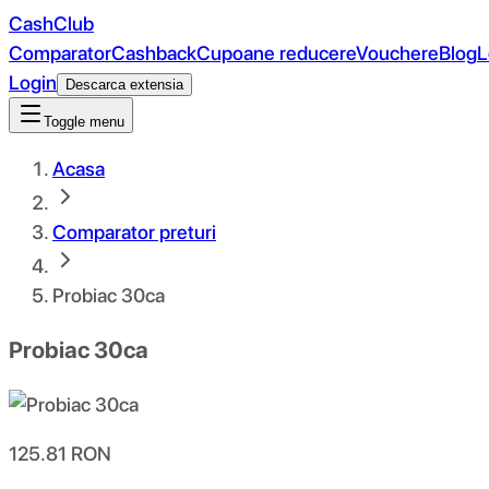
CashClub
Comparator
Cashback
Cupoane reducere
Vouchere
Blog
L
Login
Descarca extensia
Toggle menu
Acasa
Comparator preturi
Probiac 30ca
Probiac 30ca
125.81
RON