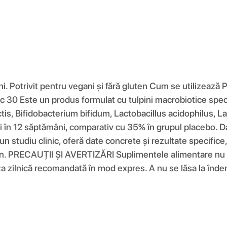
i. Potrivit pentru vegani și fără gluten Cum se utilizează 
30 Este un produs formulat cu tulpini macrobiotice special 
is, Bifidobacterium bifidum, Lactobacillus acidophilus, La
 în 12 săptămâni, comparativ cu 35% în grupul placebo. Dac
 un studiu clinic, oferă date concrete și rezultate specifi
. PRECAUȚII ȘI AVERTIZĂRI Suplimentele alimentare nu trebu
 doza zilnică recomandată în mod expres. A nu se lăsa la în