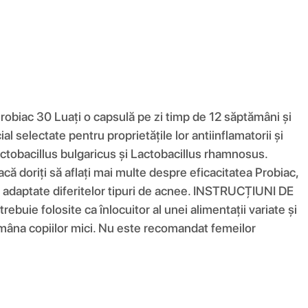
Probiac 30 Luați o capsulă pe zi timp de 12 săptămâni și
selectate pentru proprietățile lor antiinflamatorii și
ctobacillus bulgaricus și Lactobacillus rhamnosus.
ă doriți să aflați mai multe despre eficacitatea Probiac,
ce, adaptate diferitelor tipuri de acnee. INSTRUCȚIUNI DE
ie folosite ca înlocuitor al unei alimentații variate și
demâna copiilor mici. Nu este recomandat femeilor