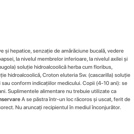
ve și hepatice, senzație de amărăciune bucală, vedere
apsei, la nivelul membrelor inferioare, la nivelul axilei și
ugola) soluție hidroalcoolică herba cum floribus,
e hidroalcoolică, Croton eluteria Sw. (cascarilla) soluție
i sau conform indicațiilor medicului. Copii (4-10 ani): se
ni. Suplimentele alimentare nu trebuie utilizate ca
nservare
A se păstra într-un loc răcoros și uscat, ferit de
corect. Nu aruncați recipientul în mediul înconjurător.