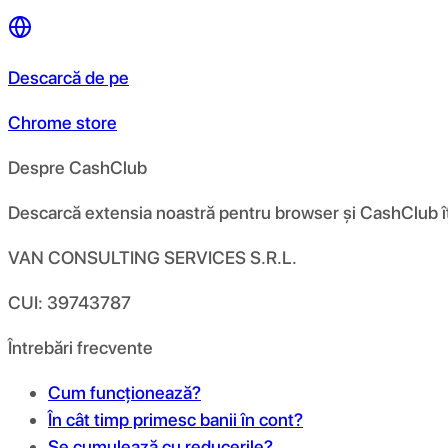
Descarcă de pe
Chrome store
Despre CashClub
Descarcă extensia noastră pentru browser și CashClub îți d
VAN CONSULTING SERVICES S.R.L.
CUI: 39743787
Întrebări frecvente
Cum funcționează?
În cât timp primesc banii în cont?
Se cumulează cu reducerile?