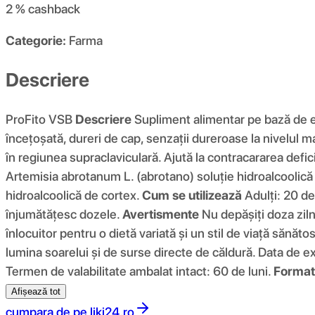
2 %
cashback
Categorie:
Farma
Descriere
ProFito VSB
Descriere
Supliment alimentar pe bază de ex
încețoșată, dureri de cap, senzații dureroase la nivelul maxi
în regiunea supraclaviculară. Ajută la contracararea deficite
Artemisia abrotanum L. (abrotano) soluție hidroalcoolică h
hidroalcoolică de cortex.
Cum se utilizează
Adulți: 20 de 
înjumătățesc dozele.
Avertismente
Nu depășiți doza ziln
înlocuitor pentru o dietă variată și un stil de viață sănăt
lumina soarelui și de surse directe de căldură. Data de ex
Termen de valabilitate ambalat intact: 60 de luni.
Format
Afișează tot
cumpara de pe
liki24.ro