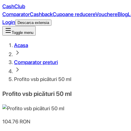
CashClub
Comparator
Cashback
Cupoane reducere
Vouchere
Blog
L
Login
Descarca extensia
Toggle menu
Acasa
Comparator preturi
Profito vsb picături 50 ml
Profito vsb picături 50 ml
104.76
RON