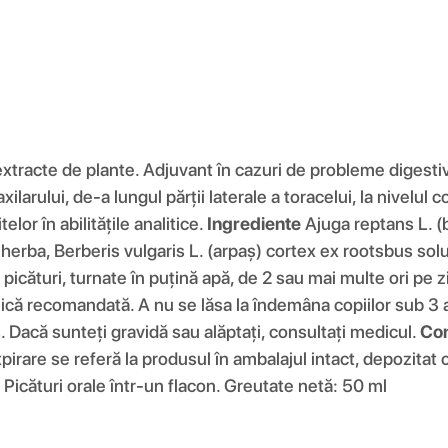
tracte de plante. Adjuvant în cazuri de probleme digesti
larului, de-a lungul părții laterale a toracelui, la nivelul co
lor în abilitățile analitice.
Ingrediente
Ajuga reptans L. (b
erba, Berberis vulgaris L. (arpaș) cortex ex rootsbus soluți
picături, turnate în puțină apă, de 2 sau mai multe ori pe z
ică recomandată. A nu se lăsa la îndemâna copiilor sub 3 a
os. Dacă sunteți gravidă sau alăptați, consultați medicul.
Co
pirare se referă la produsul în ambalajul intact, depozitat 
Picături orale într-un flacon. Greutate netă: 50 ml