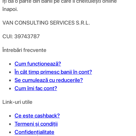
îți dă o parte din banii pe care îi cheltuiești online
înapoi.
VAN CONSULTING SERVICES S.R.L.
CUI: 39743787
Întrebări frecvente
Cum funcționează?
În cât timp primesc banii în cont?
Se cumulează cu reducerile?
Cum îmi fac cont?
Link-uri utile
Ce este cashback?
Termeni și condiții
Confidențialitate