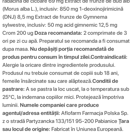
rădăcină de cicoare 69 mg Extract de frunze de dud alb
(Morus alba L.), inclusiv: 850 mg 1-deoxinojirimicină
(DNJ) 8,5 mg Extract de frunze de Gymnema
sylwestre, inclusiv: 50 mg acid gimnemic 12,5 mg
Crom 200 ug
Doza recomandata:
2 comprimate de 3
ori pe zi cu apă. Preparatul se recomanda a fi consumat
dupa masa.
Nu depășiți porția recomandată de
produs pentru consum în timpul zilei.
Contraindicatii:
Alergie la oricare dintre ingredientele produsului.
Produsul nu trebuie consumat de copiii sub 18 ani,
femeile însărcinate sau care alăptează.
Conditii de
pastrare:
A se pastra la loc uscat, la o temperatura sub
25°C, la indemana copiilor mici. Protejează împotriva
luminii.
Numele companiei care produce
agentul/adresa entității:
Aflofarm Farmacja Polska Sp.
z o stradă Partyzancka 133/151 95-200 Pabianice
Țara
sau locul de origine:
Fabricat în Uniunea Europeană.