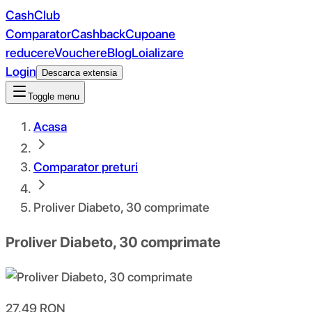
CashClub
Comparator
Cashback
Cupoane
reducere
Vouchere
Blog
Loializare
Login
Descarca extensia
Toggle menu
Acasa
Comparator preturi
Proliver Diabeto, 30 comprimate
Proliver Diabeto, 30 comprimate
27.49
RON