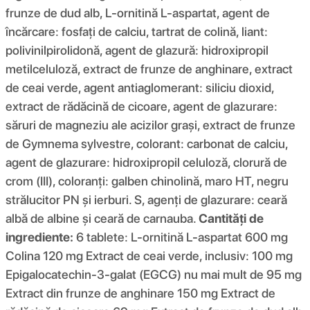
frunze de dud alb, L-ornitină L-aspartat, agent de
încărcare: fosfați de calciu, tartrat de colină, liant:
polivinilpirolidonă, agent de glazură: hidroxipropil
metilceluloză, extract de frunze de anghinare, extract
de ceai verde, agent antiaglomerant: siliciu dioxid,
extract de rădăcină de cicoare, agent de glazurare:
săruri de magneziu ale acizilor grași, extract de frunze
de Gymnema sylvestre, colorant: carbonat de calciu,
agent de glazurare: hidroxipropil celuloză, clorură de
crom (III), coloranți: galben chinolină, maro HT, negru
strălucitor PN și ierburi. S, agenți de glazurare: ceară
albă de albine și ceară de carnauba.
Cantități de
ingrediente:
6 tablete: L-ornitină L-aspartat 600 mg
Colina 120 mg Extract de ceai verde, inclusiv: 100 mg
Epigalocatechin-3-galat (EGCG) nu mai mult de 95 mg
Extract din frunze de anghinare 150 mg Extract de