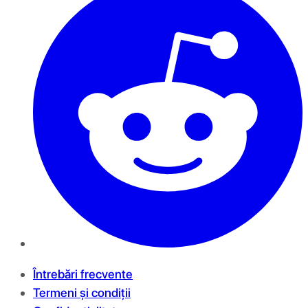
Întrebări frecvente
Termeni și condiții