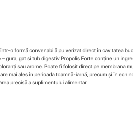
într-o formă convenabilă pulverizat direct în cavitatea bu
e – gura, gat si tub digestiv Propolis Forte conține un ing
 coloranți sau arome. Poate fi folosit direct pe membrana m
re mai ales în perioada toamnă-iarnă, precum și în echinoc
zarea precisă a suplimentului alimentar.