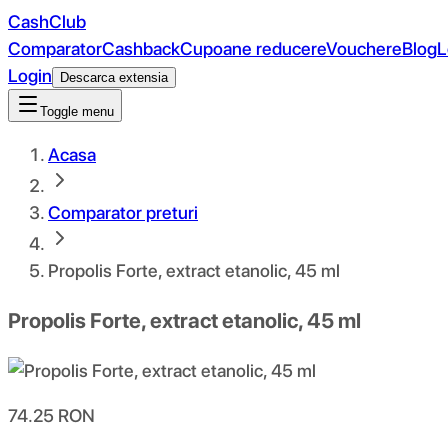
CashClub
Comparator
Cashback
Cupoane reducere
Vouchere
Blog
L
Login
Descarca extensia
Toggle menu
Acasa
Comparator preturi
Propolis Forte, extract etanolic, 45 ml
Propolis Forte, extract etanolic, 45 ml
74.25
RON