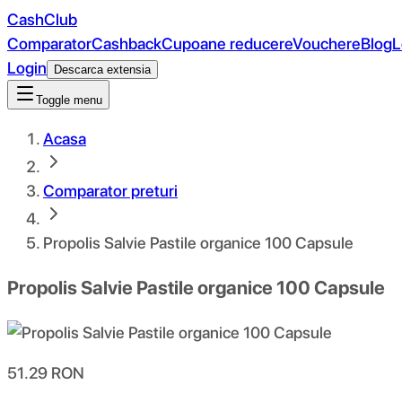
CashClub
Comparator
Cashback
Cupoane reducere
Vouchere
Blog
L
Login
Descarca extensia
Toggle menu
Acasa
Comparator preturi
Propolis Salvie Pastile organice 100 Capsule
Propolis Salvie Pastile organice 100 Capsule
51.29
RON