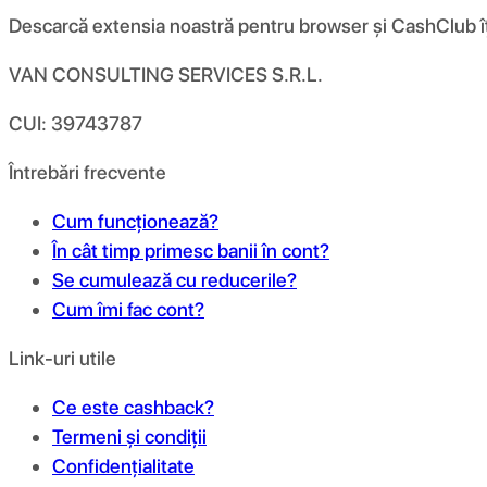
Descarcă extensia noastră pentru browser și CashClub îți d
VAN CONSULTING SERVICES S.R.L.
CUI: 39743787
Întrebări frecvente
Cum funcționează?
În cât timp primesc banii în cont?
Se cumulează cu reducerile?
Cum îmi fac cont?
Link-uri utile
Ce este cashback?
Termeni și condiții
Confidențialitate