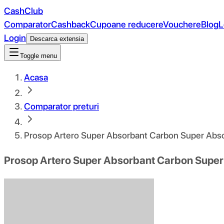
CashClub
Comparator
Cashback
Cupoane reducere
Vouchere
Blog
L
Login
Descarca extensia
Toggle menu
Acasa
Comparator preturi
Prosop Artero Super Absorbant Carbon Super Abs
Prosop Artero Super Absorbant Carbon Supe