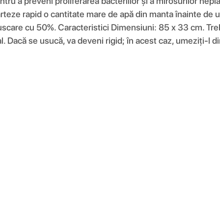
entru a preveni proliferarea bacteriilor și a mirosurilor ne
eze rapid o cantitate mare de apă din manta înainte de usc
uscare cu 50%. Caracteristici Dimensiuni: 85 x 33 cm. Treb
ial. Dacă se usucă, va deveni rigid; în acest caz, umeziți-l 