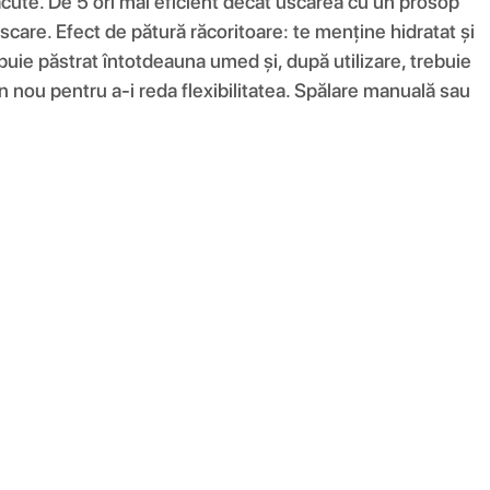
plăcute. De 5 ori mai eficient decât uscarea cu un prosop
are. Efect de pătură răcoritoare: te menține hidratat și
uie păstrat întotdeauna umed și, după utilizare, trebuie
din nou pentru a-i reda flexibilitatea. Spălare manuală sau