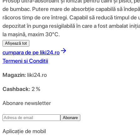
Prosop ultra-absorbant și ionizat pentru câini și pisici, p
de bumbac. Putere mare de absorbție capabilă să îndepărt
răcoros timp de ore întregi. Capabil să reducă timpul de 
depozitat în punga resigilabilă în care a fost ambalat iniț
la mașină, maxim 30°C.
Afișează tot
cumpara de pe
liki24.ro
Termeni si Conditii
Magazin:
liki24.ro
Cashback:
2 %
Abonare newsletter
Abonare
Aplicație de mobil