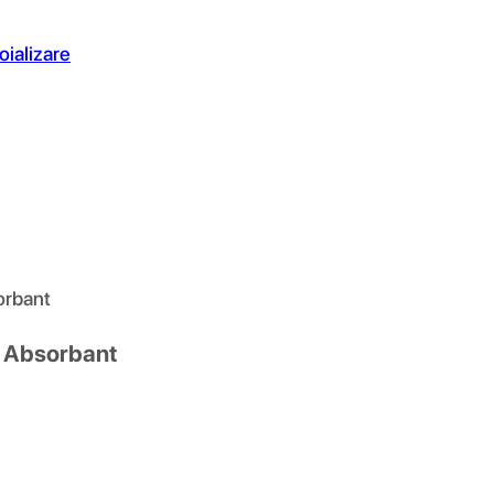
oializare
orbant
r Absorbant