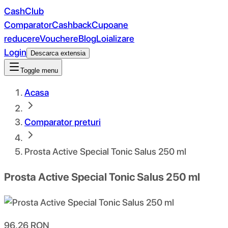
CashClub
Comparator
Cashback
Cupoane
reducere
Vouchere
Blog
Loializare
Login
Descarca extensia
Toggle menu
Acasa
Comparator preturi
Prosta Active Special Tonic Salus 250 ml
Prosta Active Special Tonic Salus 250 ml
96.26
RON