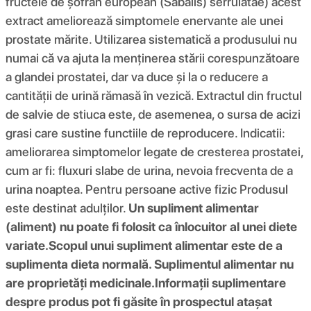
fructele de șofran european (Sabalis) serrulatae) acest
extract ameliorează simptomele enervante ale unei
prostate mărite. Utilizarea sistematică a produsului nu
numai că va ajuta la menținerea stării corespunzătoare
a glandei prostatei, dar va duce și la o reducere a
cantității de urină rămasă în vezică. Extractul din fructul
de salvie de stiuca este, de asemenea, o sursa de acizi
grasi care sustine functiile de reproducere. Indicatii:
ameliorarea simptomelor legate de cresterea prostatei,
cum ar fi: fluxuri slabe de urina, nevoia frecventa de a
urina noaptea. Pentru persoane active fizic Produsul
este destinat adulților.
Un supliment alimentar
(aliment) nu poate fi folosit ca înlocuitor al unei diete
variate.
Scopul unui supliment alimentar este de a
suplimenta dieta normală. Suplimentul alimentar nu
are proprietăți medicinale.
Informații suplimentare
despre produs pot fi găsite în prospectul atașat