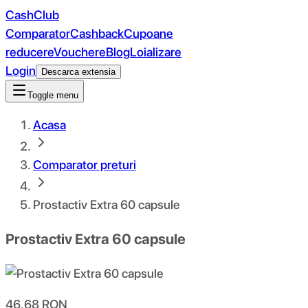
CashClub
Comparator
Cashback
Cupoane
reducere
Vouchere
Blog
Loializare
Login
Descarca extensia
Toggle menu
Acasa
Comparator preturi
Prostactiv Extra 60 capsule
Prostactiv Extra 60 capsule
46.68
RON