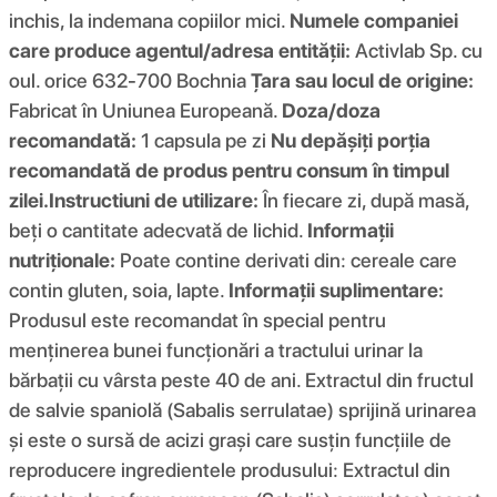
inchis, la indemana copiilor mici.
Numele companiei
care produce agentul/adresa entității:
Activlab Sp. cu
oul. orice 632-700 Bochnia
Țara sau locul de origine:
Fabricat în Uniunea Europeană.
Doza/doza
recomandată:
1 capsula pe zi
Nu depășiți porția
recomandată de produs pentru consum în timpul
zilei.
Instructiuni de utilizare:
În fiecare zi, după masă,
beți o cantitate adecvată de lichid.
Informații
nutriționale:
Poate contine derivati ​​din: cereale care
contin gluten, soia, lapte.
Informații suplimentare:
Produsul este recomandat în special pentru
menținerea bunei funcționări a tractului urinar la
bărbații cu vârsta peste 40 de ani. Extractul din fructul
de salvie spaniolă (Sabalis serrulatae) sprijină urinarea
și este o sursă de acizi grași care susțin funcțiile de
reproducere ingredientele produsului: Extractul din