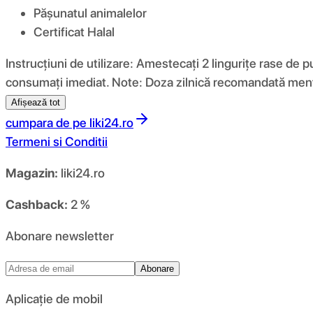
Pășunatul animalelor
Certificat Halal
Instrucțiuni de utilizare: Amestecați 2 lingurițe rase de p
consumați imediat. Note: Doza zilnică recomandată menț
Afișează tot
cumpara de pe
liki24.ro
Termeni si Conditii
Magazin:
liki24.ro
Cashback:
2 %
Abonare newsletter
Abonare
Aplicație de mobil