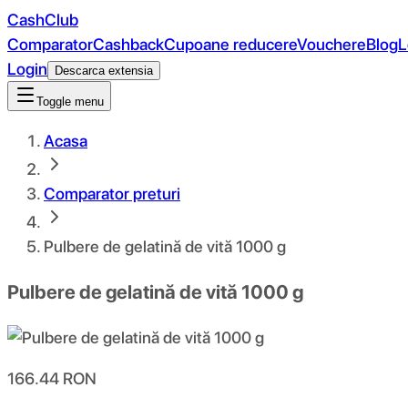
CashClub
Comparator
Cashback
Cupoane reducere
Vouchere
Blog
L
Login
Descarca extensia
Toggle menu
Acasa
Comparator preturi
Pulbere de gelatină de vită 1000 g
Pulbere de gelatină de vită 1000 g
166.44
RON