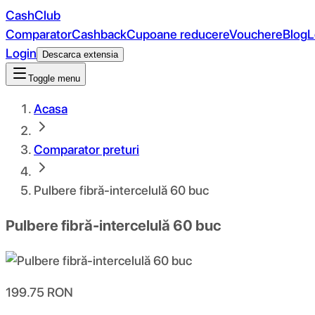
CashClub
Comparator
Cashback
Cupoane reducere
Vouchere
Blog
L
Login
Descarca extensia
Toggle menu
Acasa
Comparator preturi
Pulbere fibră-intercelulă 60 buc
Pulbere fibră-intercelulă 60 buc
199.75
RON