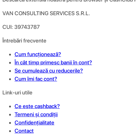
VAN CONSULTING SERVICES S.R.L.
CUI: 39743787
Întrebări frecvente
Cum funcționează?
În cât timp primesc banii în cont?
Se cumulează cu reducerile?
Cum îmi fac cont?
Link-uri utile
Ce este cashback?
Termeni și condiții
Confidențialitate
Contact