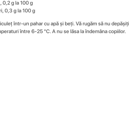
 0,2 g la 100 g
i, 0,3 g la 100 g
culeț într-un pahar cu apă și beți. Vă rugăm să nu depășiț
mperaturi între 6-25 °C. A nu se lăsa la îndemâna copiilor.