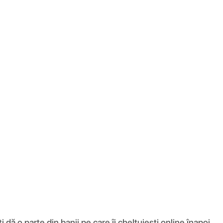
ă o parte din banii pe care îi cheltuiești online înapoi.