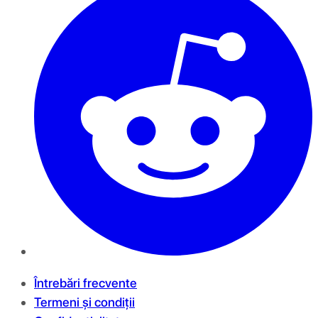
Întrebări frecvente
Termeni și condiții