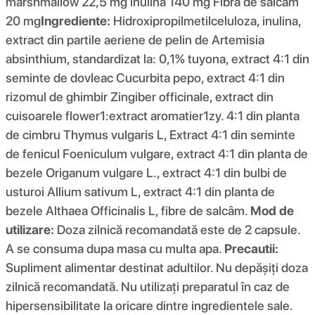
marshmallow 22,5 mg inulină 140 mg Fibră de salcâm
20 mg
Ingrediente:
Hidroxipropilmetilceluloza, inulina,
extract din partile aeriene de pelin de Artemisia
absinthium, standardizat la: 0,1% tuyona, extract 4:1 din
seminte de dovleac Cucurbita pepo, extract 4:1 din
rizomul de ghimbir Zingiber officinale, extract din
cuisoarele flower1:extract aromatier1zy. 4:1 din planta
de cimbru Thymus vulgaris L, Extract 4:1 din seminte
de fenicul Foeniculum vulgare, extract 4:1 din planta de
bezele Origanum vulgare L., extract 4:1 din bulbi de
usturoi Allium sativum L, extract 4:1 din planta de
bezele Althaea Officinalis L, fibre de salcâm.
Mod de
utilizare:
Doza zilnică recomandată este de 2 capsule.
A se consuma dupa masa cu multa apa.
Precautii:
Supliment alimentar destinat adultilor. Nu depășiți doza
zilnică recomandată. Nu utilizați preparatul în caz de
hipersensibilitate la oricare dintre ingredientele sale.