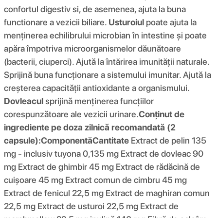
confortul digestiv si, de asemenea, ajuta la buna
functionare a vezicii biliare.
Usturoiul
poate ajuta la
menținerea echilibrului microbian în intestine și poate
apăra împotriva microorganismelor dăunătoare
(bacterii, ciuperci). Ajută la întărirea imunității naturale.
Sprijină buna funcționare a sistemului imunitar. Ajută la
creșterea capacității antioxidante a organismului.
Dovleacul
sprijină menținerea funcțiilor
corespunzătoare ale vezicii urinare.
Conținut de
ingrediente pe doza zilnică recomandată (2
capsule):
Componentă
Cantitate
Extract de pelin 135
mg - inclusiv tuyona 0,135 mg Extract de dovleac 90
mg Extract de ghimbir 45 mg Extract de rădăcină de
cuișoare 45 mg Extract comun de cimbru 45 mg
Extract de fenicul 22,5 mg Extract de maghiran comun
22,5 mg Extract de usturoi 22,5 mg Extract de