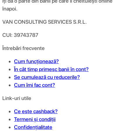
îți dă o parte din banii pe care îi cheltuiești online
înapoi.
VAN CONSULTING SERVICES S.R.L.
CUI: 39743787
Întrebări frecvente
Cum funcționează?
În cât timp primesc banii în cont?
Se cumulează cu reducerile?
Cum îmi fac cont?
Link-uri utile
Ce este cashback?
Termeni și condiții
Confidențialitate