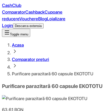
CashClub
Comparator
Cashback
Cupoane
reducere
Vouchere
Blog
Loializare
Login
Descarca extensia
Toggle menu
Acasa
Comparator preturi
Purificare parazitară 60 capsule EKOTOTU
Purificare parazitară 60 capsule EKOTOTU
63.61
RON