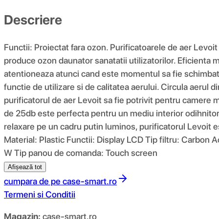
Descriere
Functii: Proiectat fara ozon. Purificatoarele de aer Levo
produce ozon daunator sanatatii utilizatorilor. Eficienta ma
atentioneaza atunci cand este momentul sa fie schimbat. Co
functie de utilizare si de calitatea aerului. Circula aeru
purificatorul de aer Levoit sa fie potrivit pentru camere m
de 25db este perfecta pentru un mediu interior odihnitor 
relaxare pe un cadru putin luminos, purificatorul Levoit es
Material: Plastic Functii: Display LCD Tip filtru: Carbo
W Tip panou de comanda: Touch screen
Afișează tot
cumpara de pe
case-smart.ro
Termeni si Conditii
Magazin:
case-smart.ro