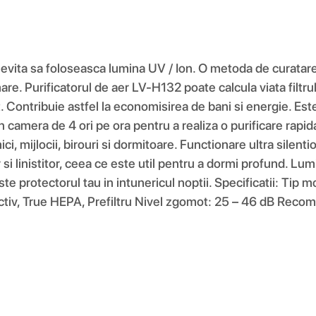
it evita sa foloseasca lumina UV / Ion. O metoda de curatare
re. Purificatorul de aer LV-H132 poate calcula viata filtrulu
ntribuie astfel la economisirea de bani si energie. Este re
l din camera de 4 ori pe ora pentru a realiza o purificare r
ici, mijlocii, birouri si dormitoare. Functionare ultra silent
si linistitor, ceea ce este util pentru a dormi profund. Lu
te protectorul tau in intunericul noptii. Specificatii: Tip m
n Activ, True HEPA, Prefiltru Nivel zgomot: 25 – 46 dB Rec