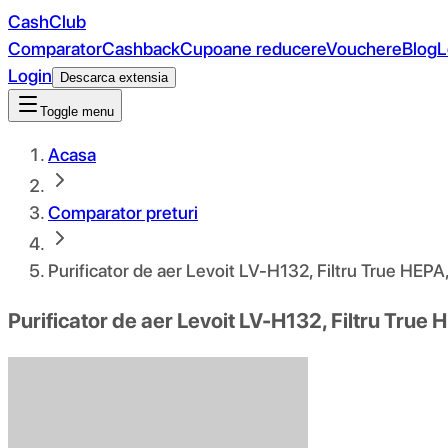
CashClub
Comparator
Cashback
Cupoane reducere
Vouchere
Blog
L
Login
Descarca extensia
Toggle menu
Acasa
Comparator preturi
Purificator de aer Levoit LV-H132, Filtru True HEPA
Purificator de aer Levoit LV-H132, Filtru True 