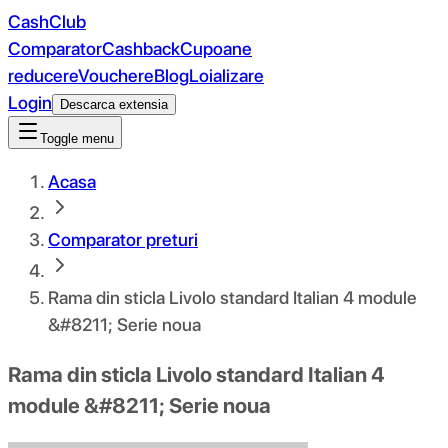
CashClub
Comparator
Cashback
Cupoane
reducere
Vouchere
Blog
Loializare
Login
Descarca extensia
Toggle menu
Acasa
Comparator preturi
Rama din sticla Livolo standard Italian 4 module
&#8211; Serie noua
Rama din sticla Livolo standard Italian 4
module &#8211; Serie noua