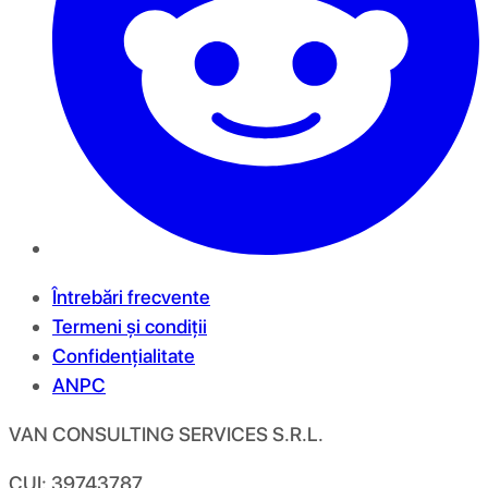
Întrebări frecvente
Termeni și condiții
Confidențialitate
ANPC
VAN CONSULTING SERVICES S.R.L.
CUI: 39743787