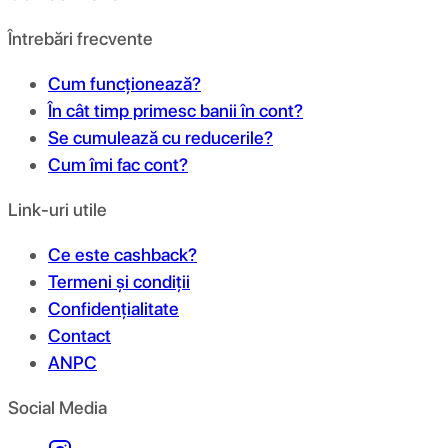
Întrebări frecvente
Cum funcționează?
În cât timp primesc banii în cont?
Se cumulează cu reducerile?
Cum îmi fac cont?
Link-uri utile
Ce este cashback?
Termeni și condiții
Confidențialitate
Contact
ANPC
Social Media