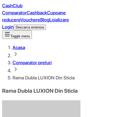
CashClub
Comparator
Cashback
Cupoane
reducere
Vouchere
Blog
Loializare
Login
Descarca extensia
Toggle menu
Acasa
Comparator preturi
Rama Dubla LUXION Din Sticla
Rama Dubla LUXION Din Sticla