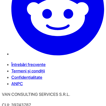
Întrebări frecvente
Termeni și condiții
Confidențialitate
ANPC
VAN CONSULTING SERVICES S.R.L.
CUI: 39743787