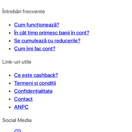
Întrebări frecvente
Cum funcționează?
În cât timp primesc banii în cont?
Se cumulează cu reducerile?
Cum îmi fac cont?
Link-uri utile
Ce este cashback?
Termeni și condiții
Confidențialitate
Contact
ANPC
Social Media