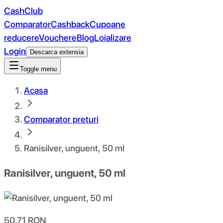
CashClub
Comparator
Cashback
Cupoane
reducere
Vouchere
Blog
Loializare
Login
Descarca extensia
Toggle menu
Acasa
Comparator preturi
Ranisilver, unguent, 50 ml
Ranisilver, unguent, 50 ml
50.71
RON