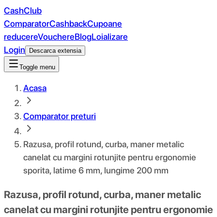
CashClub
Comparator
Cashback
Cupoane
reducere
Vouchere
Blog
Loializare
Login
Descarca extensia
Toggle menu
Acasa
Comparator preturi
Razusa, profil rotund, curba, maner metalic
canelat cu margini rotunjite pentru ergonomie
sporita, latime 6 mm, lungime 200 mm
Razusa, profil rotund, curba, maner metalic
canelat cu margini rotunjite pentru ergonomie