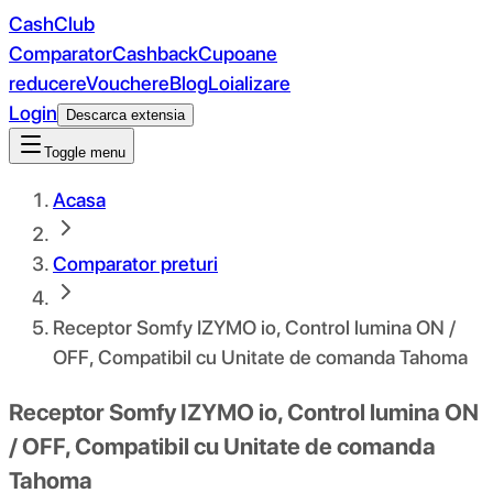
CashClub
Comparator
Cashback
Cupoane
reducere
Vouchere
Blog
Loializare
Login
Descarca extensia
Toggle menu
Acasa
Comparator preturi
Receptor Somfy IZYMO io, Control lumina ON /
OFF, Compatibil cu Unitate de comanda Tahoma
Receptor Somfy IZYMO io, Control lumina ON
/ OFF, Compatibil cu Unitate de comanda
Tahoma