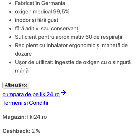
Fabricat în Germania
oxigen medical 99,5%
inodor și fără gust
fără aditivi sau conservanți
Suficient pentru aproximativ 60 de respirații
Recipient cu inhalator ergonomic și manetă de
dozare
Ușor de utilizat: Ingestie de oxigen cu o singură
mână
Afișează tot
cumpara de pe
liki24.ro
Termeni si Conditii
Magazin:
liki24.ro
Cashback:
2 %