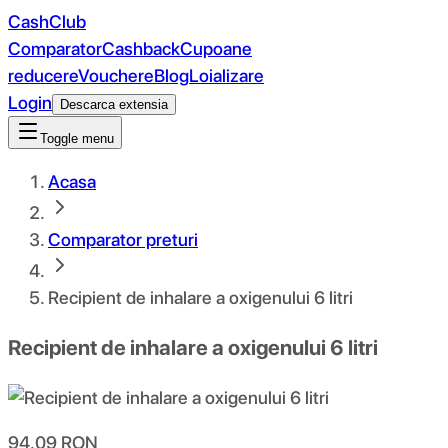
CashClub
Comparator
Cashback
Cupoane
reducere
Vouchere
Blog
Loializare
Login
Descarca extensia
Toggle menu
Acasa
Comparator preturi
Recipient de inhalare a oxigenului 6 litri
Recipient de inhalare a oxigenului 6 litri
94.09
RON