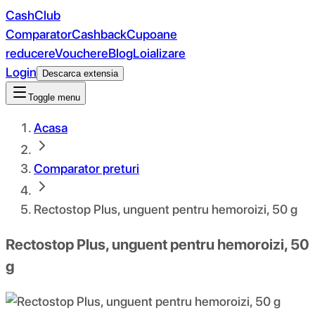
CashClub
Comparator
Cashback
Cupoane
reducere
Vouchere
Blog
Loializare
Login
Descarca extensia
Toggle menu
Acasa
Comparator preturi
Rectostop Plus, unguent pentru hemoroizi, 50 g
Rectostop Plus, unguent pentru hemoroizi, 50
g