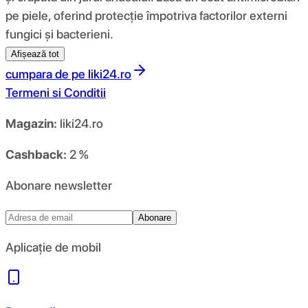
pe piele, oferind protecție împotriva factorilor externi
fungici și bacterieni.
Afișează tot
cumpara de pe
liki24.ro
Termeni si Conditii
Magazin:
liki24.ro
Cashback:
2 %
Abonare newsletter
Abonare
Aplicație de mobil