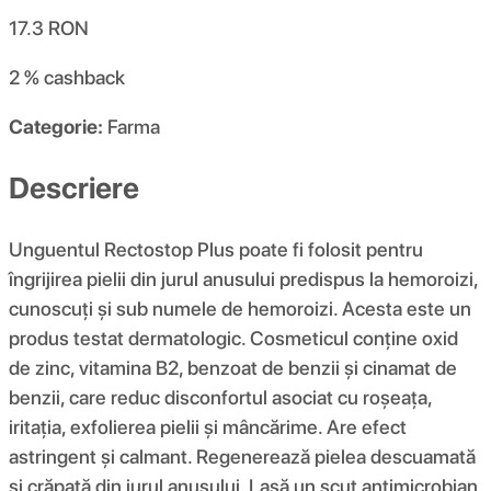
17.3
RON
2 %
cashback
Categorie:
Farma
Descriere
Unguentul Rectostop Plus poate fi folosit pentru
îngrijirea pielii din jurul anusului predispus la hemoroizi,
cunoscuți și sub numele de hemoroizi. Acesta este un
produs testat dermatologic. Cosmeticul conține oxid
de zinc, vitamina B2, benzoat de benzii și cinamat de
benzii, care reduc disconfortul asociat cu roșeața,
iritația, exfolierea pielii și mâncărime. Are efect
astringent și calmant. Regenerează pielea descuamată
și crăpată din jurul anusului. Lasă un scut antimicrobian