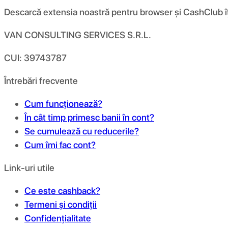
Descarcă extensia noastră pentru browser și CashClub îți d
VAN CONSULTING SERVICES S.R.L.
CUI: 39743787
Întrebări frecvente
Cum funcționează?
În cât timp primesc banii în cont?
Se cumulează cu reducerile?
Cum îmi fac cont?
Link-uri utile
Ce este cashback?
Termeni și condiții
Confidențialitate