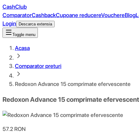
CashClub
Comparator
Cashback
Cupoane reducere
Vouchere
Blog
L
Login
Descarca extensia
Toggle menu
Acasa
Comparator preturi
Redoxon Advance 15 comprimate efervescente
Redoxon Advance 15 comprimate efervescen
57.2
RON