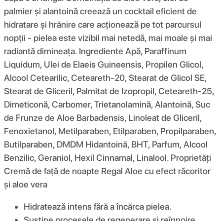
palmier și alantoină creează un cocktail eficient de
hidratare și hrănire care acționează pe tot parcursul
nopții - pielea este vizibil mai netedă, mai moale și mai
radiantă dimineața. Ingrediente Apă, Paraffinum
Liquidum, Ulei de Elaeis Guineensis, Propilen Glicol,
Alcool Cetearilic, Ceteareth-20, Stearat de Glicol SE,
Stearat de Gliceril, Palmitat de Izopropil, Ceteareth-25,
Dimeticonă, Carbomer, Trietanolamină, Alantoină, Suc
de Frunze de Aloe Barbadensis, Linoleat de Gliceril,
Fenoxietanol, Metilparaben, Etilparaben, Propilparaben,
Butilparaben, DMDM ​​​​Hidantoină, BHT, Parfum, Alcool
Benzilic, Geraniol, Hexil Cinnamal, Linalool. Proprietăți
Cremă de față de noapte Regal Aloe cu efect răcoritor
și aloe vera
Hidratează intens fără a încărca pielea.
Susține procesele de regenerare și reînnoire