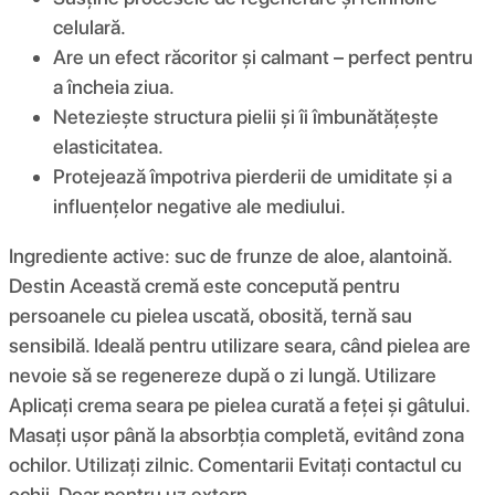
celulară.
Are un efect răcoritor și calmant – perfect pentru
a încheia ziua.
Neteziește structura pielii și îi îmbunătățește
elasticitatea.
Protejează împotriva pierderii de umiditate și a
influențelor negative ale mediului.
Ingrediente active: suc de frunze de aloe, alantoină.
Destin Această cremă este concepută pentru
persoanele cu pielea uscată, obosită, ternă sau
sensibilă. Ideală pentru utilizare seara, când pielea are
nevoie să se regenereze după o zi lungă. Utilizare
Aplicați crema seara pe pielea curată a feței și gâtului.
Masați ușor până la absorbția completă, evitând zona
ochilor. Utilizați zilnic. Comentarii Evitați contactul cu
ochii. Doar pentru uz extern.