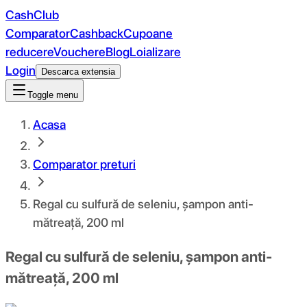
CashClub
Comparator
Cashback
Cupoane
reducere
Vouchere
Blog
Loializare
Login
Descarca extensia
Toggle menu
Acasa
Comparator preturi
Regal cu sulfură de seleniu, șampon anti-
mătreață, 200 ml
Regal cu sulfură de seleniu, șampon anti-
mătreață, 200 ml