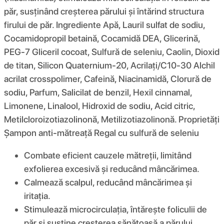
păr, susținând creșterea părului și întărind structura
firului de păr. Ingrediente Apă, Lauril sulfat de sodiu,
Cocamidopropil betaină, Cocamidă DEA, Glicerină,
PEG-7 Gliceril cocoat, Sulfură de seleniu, Caolin, Dioxid
de titan, Silicon Quaternium-20, Acrilați/C10-30 Alchil
acrilat crosspolimer, Cafeină, Niacinamidă, Clorură de
sodiu, Parfum, Salicilat de benzil, Hexil cinnamal,
Limonene, Linalool, Hidroxid de sodiu, Acid citric,
Metilcloroizotiazolinonă, Metilizotiazolinonă. Proprietăți
Șampon anti-mătreață Regal cu sulfură de seleniu
Combate eficient cauzele mătreții, limitând
exfolierea excesivă și reducând mâncărimea.
Calmează scalpul, reducând mâncărimea și
iritația.
Stimulează microcirculația, întărește foliculii de
păr și susține creșterea sănătoasă a părului.