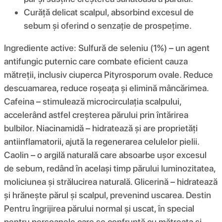
Curăță delicat scalpul, absorbind excesul de
sebum și oferind o senzație de prospețime.
Ingrediente active: Sulfură de seleniu (1%) – un agent
antifungic puternic care combate eficient cauza
mătreții, inclusiv ciuperca Pityrosporum ovale. Reduce
descuamarea, reduce roșeața și elimină mâncărimea.
Cafeina – stimulează microcirculația scalpului,
accelerând astfel creșterea părului prin întărirea
bulbilor. Niacinamidă – hidratează și are proprietăți
antiinflamatorii, ajută la regenerarea celulelor pielii.
Caolin – o argilă naturală care absoarbe ușor excesul
de sebum, redând în același timp părului luminozitatea,
moliciunea și strălucirea naturală. Glicerină – hidratează
și hrănește părul și scalpul, prevenind uscarea. Destin
Pentru îngrijirea părului normal și uscat, în special
pentru persoanele care se confruntă cu mătreața și