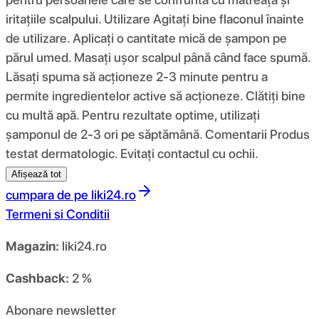
iritațiile scalpului. Utilizare Agitați bine flaconul înainte
de utilizare. Aplicați o cantitate mică de șampon pe
părul umed. Masați ușor scalpul până când face spumă.
Lăsați spuma să acționeze 2-3 minute pentru a
permite ingredientelor active să acționeze. Clătiți bine
cu multă apă. Pentru rezultate optime, utilizați
șamponul de 2-3 ori pe săptămână. Comentarii Produs
testat dermatologic. Evitați contactul cu ochii.
Afișează tot
cumpara de pe
liki24.ro
Termeni si Conditii
Magazin:
liki24.ro
Cashback:
2 %
Abonare newsletter