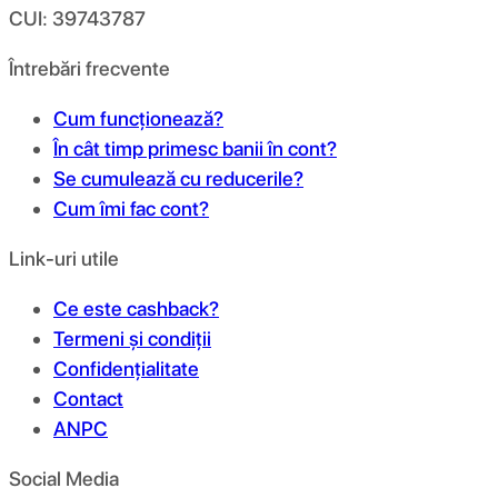
CUI: 39743787
Întrebări frecvente
Cum funcționează?
În cât timp primesc banii în cont?
Se cumulează cu reducerile?
Cum îmi fac cont?
Link-uri utile
Ce este cashback?
Termeni și condiții
Confidențialitate
Contact
ANPC
Social Media