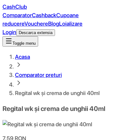
CashClub
Comparator
Cashback
Cupoane
reducere
Vouchere
Blog
Loializare
Login
Descarca extensia
Toggle menu
Acasa
Comparator preturi
Regital wk și crema de unghii 40ml
Regital wk și crema de unghii 40ml
7.59
RON