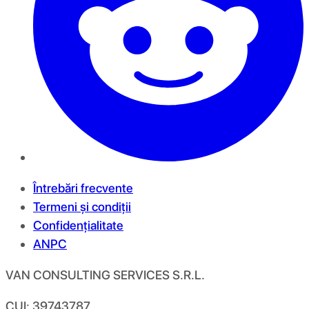
Întrebări frecvente
Termeni și condiții
Confidențialitate
ANPC
VAN CONSULTING SERVICES S.R.L.
CUI: 39743787