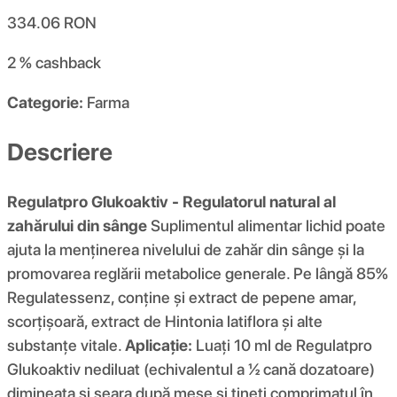
334.06
RON
2 %
cashback
Categorie:
Farma
Descriere
Regulatpro Glukoaktiv - Regulatorul natural al
zahărului din sânge
Suplimentul alimentar lichid poate
ajuta la menținerea nivelului de zahăr din sânge și la
promovarea reglării metabolice generale. Pe lângă 85%
Regulatessenz, conține și extract de pepene amar,
scorțișoară, extract de Hintonia latiflora și alte
substanțe vitale.
Aplicație:
Luați 10 ml de Regulatpro
Glukoaktiv nediluat (echivalentul a ½ cană dozatoare)
dimineața și seara după mese și țineți comprimatul în