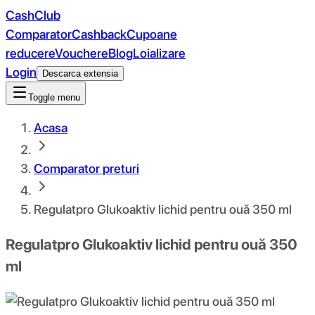
CashClub
Comparator
Cashback
Cupoane
reducere
Vouchere
Blog
Loializare
Login
Descarca extensia
Toggle menu
Acasa
Comparator preturi
Regulatpro Glukoaktiv lichid pentru ouă 350 ml
Regulatpro Glukoaktiv lichid pentru ouă 350
ml