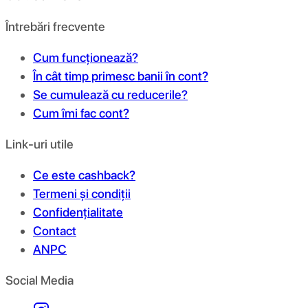
Întrebări frecvente
Cum funcționează?
În cât timp primesc banii în cont?
Se cumulează cu reducerile?
Cum îmi fac cont?
Link-uri utile
Ce este cashback?
Termeni și condiții
Confidențialitate
Contact
ANPC
Social Media