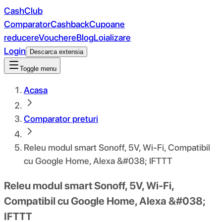
CashClub
Comparator
Cashback
Cupoane
reducere
Vouchere
Blog
Loializare
Login
Descarca extensia
Toggle menu
Acasa
Comparator preturi
Releu modul smart Sonoff, 5V, Wi-Fi, Compatibil
cu Google Home, Alexa &#038; IFTTT
Releu modul smart Sonoff, 5V, Wi-Fi,
Compatibil cu Google Home, Alexa &#038;
IFTTT