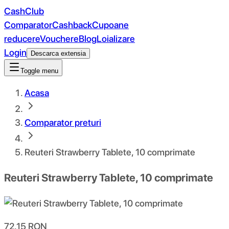
CashClub
Comparator
Cashback
Cupoane
reducere
Vouchere
Blog
Loializare
Login
Descarca extensia
Toggle menu
Acasa
Comparator preturi
Reuteri Strawberry Tablete, 10 comprimate
Reuteri Strawberry Tablete, 10 comprimate
72.15
RON