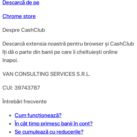
Descarcă de pe
Chrome store
Despre CashClub
Descarcă extensia noastră pentru browser și CashClub
îți dă o parte din banii pe care îi cheltuiești online
înapoi.
VAN CONSULTING SERVICES S.R.L.
CUI: 39743787
Întrebări frecvente
Cum funcționează?
În cât timp primesc banii în cont?
Se cumulează cu reducerile?