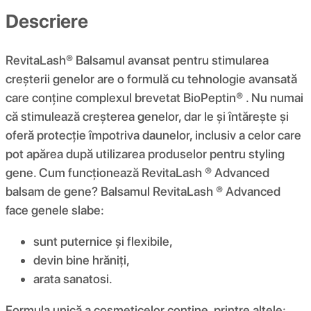
Descriere
RevitaLash® Balsamul avansat pentru stimularea
creșterii genelor are o formulă cu tehnologie avansată
care conține complexul brevetat BioPeptin® . Nu numai
că stimulează creșterea genelor, dar le și întărește și
oferă protecție împotriva daunelor, inclusiv a celor care
pot apărea după utilizarea produselor pentru styling
gene. Cum funcționează RevitaLash ® Advanced
balsam de gene? Balsamul RevitaLash ® Advanced
face genele slabe:
sunt puternice și flexibile,
devin bine hrăniți,
arata sanatosi.
Formula unică a cosmeticelor conține, printre altele: