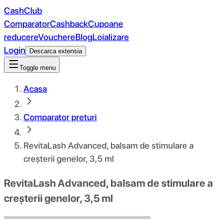
CashClub
Comparator
Cashback
Cupoane
reducere
Vouchere
Blog
Loializare
Login
Descarca extensia
Toggle menu
Acasa
Comparator preturi
RevitaLash Advanced, balsam de stimulare a
creșterii genelor, 3,5 ml
RevitaLash Advanced, balsam de stimulare a
creșterii genelor, 3,5 ml