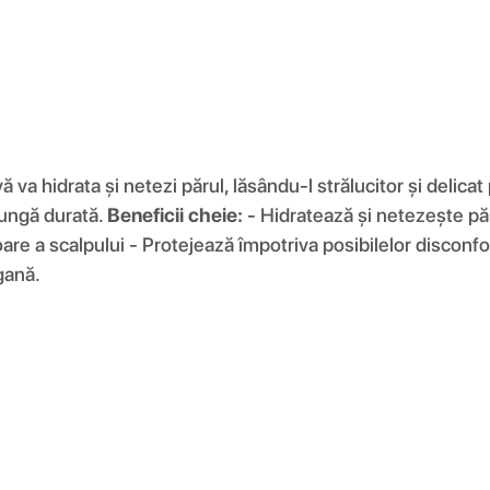
 va hidrata și netezi părul, lăsându-l strălucitor și delica
lungă durată.
Beneficii cheie:
- Hidratează și netezește păru
oare a scalpului - Protejează împotriva posibilelor disconf
gană.