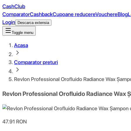
CashClub
Comparator
Cashback
Cupoane reducere
Vouchere
Blog
L
Login
Descarca extensia
Toggle menu
Acasa
Comparator preturi
Revlon Professional Orofluido Radiance Wax Șampo
Revlon Professional Orofluido Radiance Wax 
47.91
RON