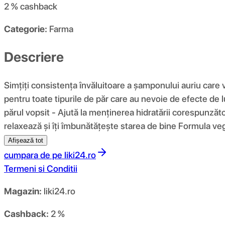
2 %
cashback
Categorie:
Farma
Descriere
Simțiți consistența învăluitoare a șamponului auriu care vă
pentru toate tipurile de păr care au nevoie de efecte de 
părul vopsit - Ajută la menținerea hidratării corespunzăt
relaxează și îți îmbunătățește starea de bine Formula ve
Afișează tot
cumpara de pe
liki24.ro
Termeni si Conditii
Magazin:
liki24.ro
Cashback:
2 %