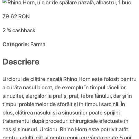
79.62
RON
2 %
cashback
Categorie:
Farma
Descriere
Urciorul de clătire nazală Rhino Horn este folosit pentru
a curăța nasul blocat, de exemplu în timpul răcelilor,
sinuzitei, alergiilor la praf și praf, febra fânului, dar și în
timpul problemelor de sforăit și în timpul sarcinii. În
plus, clătirea nasului și a sinusurilor poate sprijini
tratamentul după proceduri chirurgicale efectuate în
nas și sinusuri. Urciorul Rhino Horn este potrivit atât
pentru adulți, cât și pentru copiii cu vârsta peste 5 ani