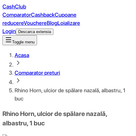
CashClub
Comparator
Cashback
Cupoane
reducere
Vouchere
Blog
Loializare
Login
Descarca extensia
Toggle menu
Acasa
Comparator preturi
Rhino Horn, ulcior de spălare nazală, albastru, 1
buc
Rhino Horn, ulcior de spălare nazală,
albastru, 1 buc