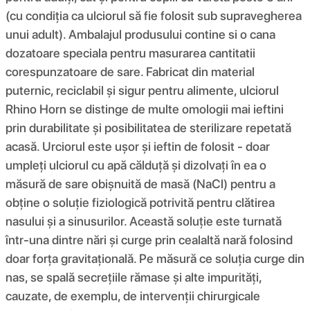
(cu condiția ca ulciorul să fie folosit sub supravegherea
unui adult). Ambalajul produsului contine si o cana
dozatoare speciala pentru masurarea cantitatii
corespunzatoare de sare. Fabricat din material
puternic, reciclabil și sigur pentru alimente, ulciorul
Rhino Horn se distinge de multe omologii mai ieftini
prin durabilitate și posibilitatea de sterilizare repetată
acasă. Urciorul este ușor și ieftin de folosit - doar
umpleți ulciorul cu apă călduță și dizolvați în ea o
măsură de sare obișnuită de masă (NaCl) pentru a
obține o soluție fiziologică potrivită pentru clătirea
nasului și a sinusurilor. Această soluție este turnată
într-una dintre nări și curge prin cealaltă nară folosind
doar forța gravitațională. Pe măsură ce soluția curge din
nas, se spală secrețiile rămase și alte impurități,
cauzate, de exemplu, de intervenții chirurgicale