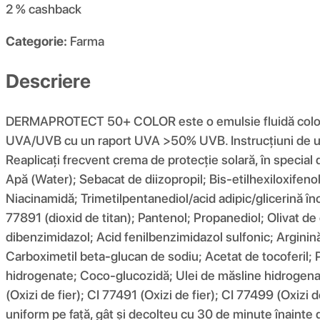
2 %
cashback
Categorie:
Farma
Descriere
DERMAPROTECT 50+ COLOR este o emulsie fluidă colorantă, 
UVA/UVB cu un raport UVA >50% UVB. Instrucțiuni de utili
Reaplicați frecvent crema de protecție solară, în special
Apă (Water); Sebacat de diizopropil; Bis-etilhexiloxifenol m
Niacinamidă; Trimetilpentanediol/acid adipic/glicerină încr
77891 (dioxid de titan); Pantenol; Propanediol; Olivat de 
dibenzimidazol; Acid fenilbenzimidazol sulfonic; Arginin
Carboximetil beta-glucan de sodiu; Acetat de tocoferil; P
hidrogenate; Coco-glucozidă; Ulei de măsline hidrogenat,
(Oxizi de fier); CI 77491 (Oxizi de fier); CI 77499 (Oxizi 
uniform pe față, gât și decolteu cu 30 de minute înainte 