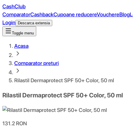
CashClub
Comparator
Cashback
Cupoane reducere
Vouchere
Blog
L
Login
Descarca extensia
Toggle menu
Acasa
Comparator preturi
Rilastil Dermaprotect SPF 50+ Color, 50 ml
Rilastil Dermaprotect SPF 50+ Color, 50 ml
131.2
RON