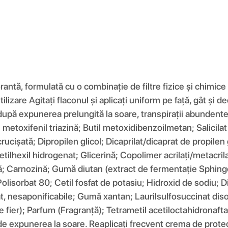
formulată cu o combinație de filtre fizice și chimice cu t
zare Agitați flaconul și aplicați uniform pe față, gât și 
 după expunerea prelungită la soare, transpirații abundent
etoxifenil triazină; Butil metoxidibenzoilmetan; Salicilat de
ucișată; Dipropilen glicol; Dicaprilat/dicaprat de propilen 
etilhexil hidrogenat; Glicerină; Copolimer acrilați/metacril
ă; Carnozină; Gumă diutan (extract de fermentație Sphingom
olisorbat 80; Cetil fosfat de potasiu; Hidroxid de sodiu; D
 nesaponificabile; Gumă xantan; Laurilsulfosuccinat disodi
de fier); Parfum (Fragranță); Tetrametil acetiloctahidronaftal
de expunerea la soare. Reaplicați frecvent crema de protec