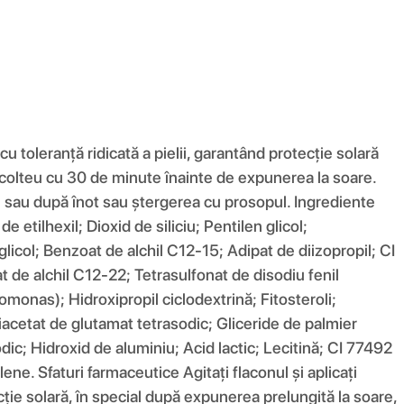
oleranță ridicată a pielii, garantând protecție solară
decolteu cu 30 de minute înainte de expunerea la soare.
e sau după înot sau ștergerea cu prosopul. Ingrediente
 etilhexil; Dioxid de siliciu; Pentilen glicol;
glicol; Benzoat de alchil C12-15; Adipat de diizopropil; CI
at de alchil C12-22; Tetrasulfonat de disodiu fenil
onas); Hidroxipropil ciclodextrină; Fitosteroli;
iacetat de glutamat tetrasodic; Gliceride de palmier
c; Hidroxid de aluminiu; Acid lactic; Lecitină; CI 77492
ene. Sfaturi farmaceutice Agitați flaconul și aplicați
ție solară, în special după expunerea prelungită la soare,