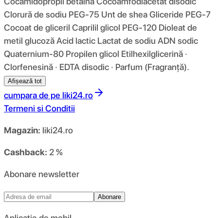
Cocamidopropil betaină Cocoamfodiacetat disodic
Clorură de sodiu PEG-75 Unt de shea Gliceride PEG-7
Cocoat de gliceril Caprilil glicol PEG-120 Dioleat de
metil glucoză Acid lactic Lactat de sodiu ADN sodic
Quaternium-80 Propilen glicol Etilhexilglicerină ·
Clorfenesină · EDTA disodic · Parfum (Fragranță).
Afișează tot
cumpara de pe
liki24.ro
Termeni si Conditii
Magazin:
liki24.ro
Cashback:
2 %
Abonare newsletter
Abonare
Aplicație de mobil