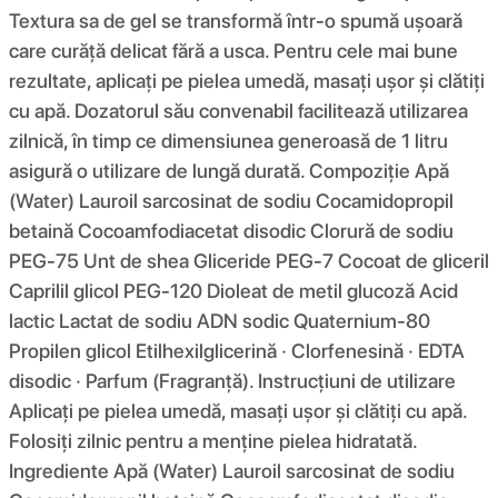
Textura sa de gel se transformă într-o spumă ușoară
care curăță delicat fără a usca. Pentru cele mai bune
rezultate, aplicați pe pielea umedă, masați ușor și clătiți
cu apă. Dozatorul său convenabil facilitează utilizarea
zilnică, în timp ce dimensiunea generoasă de 1 litru
asigură o utilizare de lungă durată. Compoziţie Apă
(Water) Lauroil sarcosinat de sodiu Cocamidopropil
betaină Cocoamfodiacetat disodic Clorură de sodiu
PEG-75 Unt de shea Gliceride PEG-7 Cocoat de gliceril
Caprilil glicol PEG-120 Dioleat de metil glucoză Acid
lactic Lactat de sodiu ADN sodic Quaternium-80
Propilen glicol Etilhexilglicerină · Clorfenesină · EDTA
disodic · Parfum (Fragranță). Instrucțiuni de utilizare
Aplicați pe pielea umedă, masați ușor și clătiți cu apă.
Folosiți zilnic pentru a menține pielea hidratată.
Ingrediente Apă (Water) Lauroil sarcosinat de sodiu