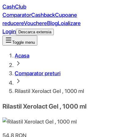
CashClub
Comparator
Cashback
Cupoane
reducere
Vouchere
Blog
Loializare
Login
Descarca extensia
Toggle menu
Acasa
Comparator preturi
Rilastil Xerolact Gel , 1000 ml
Rilastil Xerolact Gel , 1000 ml
54.8
RON