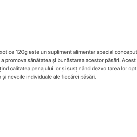
Exotice 120g este un supliment alimentar special conceput p
a promova sănătatea și bunăstarea acestor păsări. Acest pr
țind calitatea penajului lor și susținând dezvoltarea lor opt
și nevoile individuale ale fiecărei păsări.