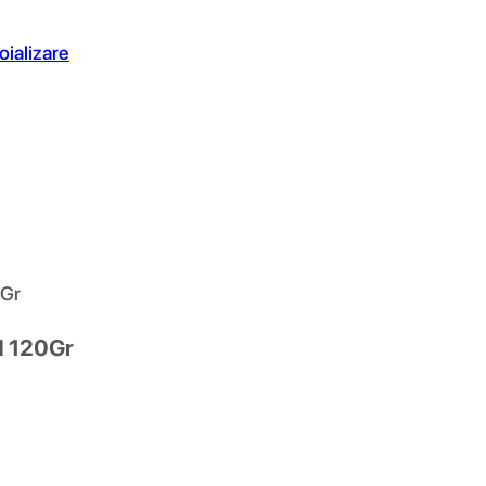
oializare
0Gr
rd 120Gr