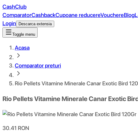
CashClub
Comparator
Cashback
Cupoane reducere
Vouchere
Blog
L
Login
Descarca extensia
Toggle menu
Acasa
Comparator preturi
Rio Pellets Vitamine Minerale Canar Exotic Bird 12
Rio Pellets Vitamine Minerale Canar Exotic Bi
30.41
RON