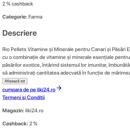
2 %
cashback
Categorie:
Farma
Descriere
Rio Pellets Vitamine și Minerale pentru Canari și Păsări 
cu o combinație de vitamine și minerale esențiale pentru 
păsărilor exotice, întărind sistemul lor imunitar, îmbunătă
să administrați cantitatea adecvată în funcție de mărimea 
Afișează tot
cumpara de pe
liki24.ro
Termeni si Conditii
Magazin:
liki24.ro
Cashback:
2 %