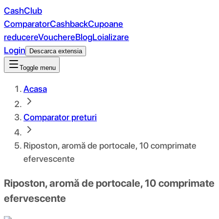
CashClub
Comparator
Cashback
Cupoane
reducere
Vouchere
Blog
Loializare
Login
Descarca extensia
Toggle menu
Acasa
Comparator preturi
Riposton, aromă de portocale, 10 comprimate
efervescente
Riposton, aromă de portocale, 10 comprimate
efervescente