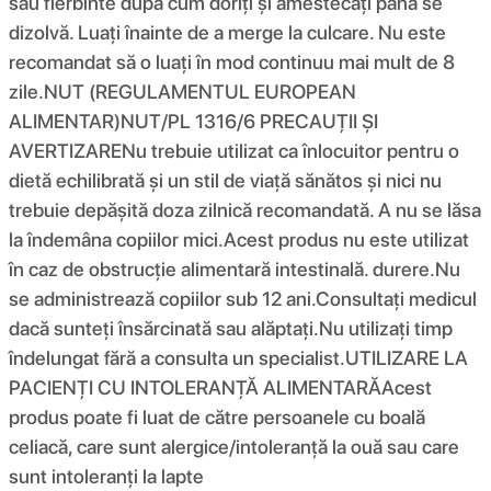
sau fierbinte după cum doriți și amestecați până se
dizolvă. Luați înainte de a merge la culcare. Nu este
recomandat să o luați în mod continuu mai mult de 8
zile.NUT (REGULAMENTUL EUROPEAN
ALIMENTAR)NUT/PL 1316/6 PRECAUȚII ȘI
AVERTIZARENu trebuie utilizat ca înlocuitor pentru o
dietă echilibrată și un stil de viață sănătos și nici nu
trebuie depășită doza zilnică recomandată. A nu se lăsa
la îndemâna copiilor mici.Acest produs nu este utilizat
în caz de obstrucție alimentară intestinală. durere.Nu
se administrează copiilor sub 12 ani.Consultați medicul
dacă sunteți însărcinată sau alăptați.Nu utilizați timp
îndelungat fără a consulta un specialist.UTILIZARE LA
PACIENȚI CU INTOLERANȚĂ ALIMENTARĂAcest
produs poate fi luat de către persoanele cu boală
celiacă, care sunt alergice/intoleranță la ouă sau care
sunt intoleranți la lapte