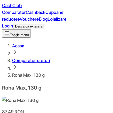
CashClub
Comparator
Cashback
Cupoane
reducere
Vouchere
Blog
Loializare
Login
Descarca extensia
Toggle menu
Acasa
Comparator preturi
Roha Max, 130 g
Roha Max, 130 g
87.49
RON