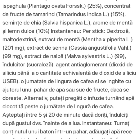
ispaghula (Plantago ovata Forssk.) (25%), concentrat
de fructe de tamarind (Tamarindus indica L.) (15%),
semințe de chia (Salvia hispanica L.), arome de mentă
și lemn dulce (10%) Instantaneu: Per stick: Dextroză,
maltodextrină, extract de mentă (Mentha x piperita L.)
(201 mg), extract de senna (Cassia angustifolia Vahl.)
(99 mg), extract de nalbă (Malva sylvestris L.) (99),
îndulcitor (sucraloză), agent antiaglomerant (dioxid de
siliciu până la o cantitate echivalentă de dioxid de siliciu
USEB). o jumatate de lingura de cafea si se inghite cu
ajutorul unui pahar de apa sau suc de fructe, daca se
doreste. Alternativ, puteți pregăti o infuzie turnând apă
clocotită peste o jumătate de lingură de cafea.
Așteptați între 5 și 20 de minute dacă doriți, îndulciți
după gustul dvs. înainte de a lua. Instantaneu: Turnați
conținutul unui baton într-un pahar, adăugați apă rece