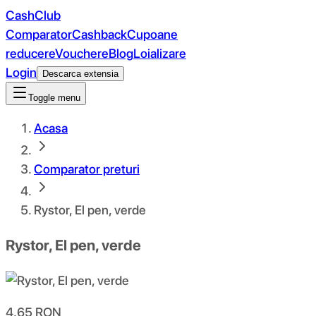
CashClub
Comparator
Cashback
Cupoane
reducere
Vouchere
Blog
Loializare
Login
Descarca extensia
Toggle menu
Acasa
Comparator preturi
Rystor, El pen, verde
Rystor, El pen, verde
4.65
RON