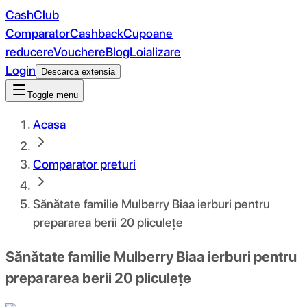
CashClub
Comparator
Cashback
Cupoane
reducere
Vouchere
Blog
Loializare
Login
Descarca extensia
Toggle menu
Acasa
Comparator preturi
Sănătate familie Mulberry Biaa ierburi pentru
prepararea berii 20 pliculețe
Sănătate familie Mulberry Biaa ierburi pentru
prepararea berii 20 pliculețe