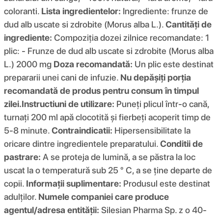
coloranti.
Lista ingredientelor:
Ingrediente: frunze de
dud alb uscate si zdrobite (Morus alba L.).
Cantități de
ingrediente:
Compoziția dozei zilnice recomandate: 1
plic: - Frunze de dud alb uscate si zdrobite (Morus alba
L.) 2000 mg
Doza recomandată:
Un plic este destinat
prepararii unei cani de infuzie.
Nu depășiți porția
recomandată de produs pentru consum în timpul
zilei.
Instructiuni de utilizare:
Puneți plicul într-o cană,
turnați 200 ml apă clocotită și fierbeți acoperit timp de
5-8 minute.
Contraindicatii:
Hipersensibilitate la
oricare dintre ingredientele preparatului.
Conditii de
pastrare:
A se proteja de lumină, a se păstra la loc
uscat la o temperatură sub 25 ° C, a se ține departe de
copii.
Informații suplimentare:
Produsul este destinat
adulților.
Numele companiei care produce
agentul/adresa entității:
Silesian Pharma Sp. z o 40-