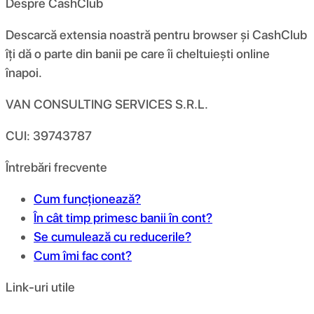
Despre CashClub
Descarcă extensia noastră pentru browser și CashClub
îți dă o parte din banii pe care îi cheltuiești online
înapoi.
VAN CONSULTING SERVICES S.R.L.
CUI: 39743787
Întrebări frecvente
Cum funcționează?
În cât timp primesc banii în cont?
Se cumulează cu reducerile?
Cum îmi fac cont?
Link-uri utile