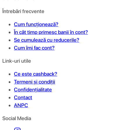
Întrebări frecvente
Cum funcționează?
În cât timp primesc banii în cont?
Se cumulează cu reducerile?
Cum îmi fac cont?
Link-uri utile
Ce este cashback?
Termeni și condiții
Confidențialitate
Contact
ANPC
Social Media