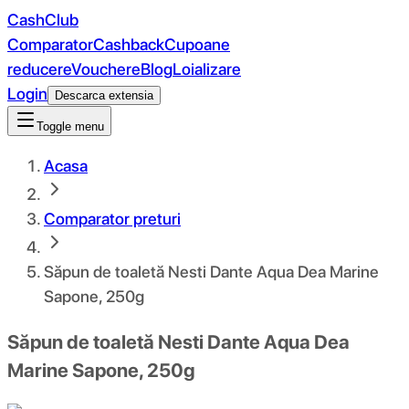
CashClub
Comparator
Cashback
Cupoane
reducere
Vouchere
Blog
Loializare
Login
Descarca extensia
Toggle menu
Acasa
Comparator preturi
Săpun de toaletă Nesti Dante Aqua Dea Marine
Sapone, 250g
Săpun de toaletă Nesti Dante Aqua Dea
Marine Sapone, 250g