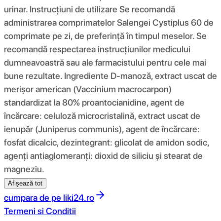
urinar. Instrucțiuni de utilizare Se recomandă
administrarea comprimatelor Salengei Cystiplus 60 de
comprimate pe zi, de preferință în timpul meselor. Se
recomandă respectarea instrucțiunilor medicului
dumneavoastră sau ale farmacistului pentru cele mai
bune rezultate. Ingrediente D-manoză, extract uscat de
merișor american (Vaccinium macrocarpon)
standardizat la 80% proantocianidine, agent de
încărcare: celuloză microcristalină, extract uscat de
ienupăr (Juniperus communis), agent de încărcare:
fosfat dicalcic, dezintegrant: glicolat de amidon sodic,
agenți antiaglomeranți: dioxid de siliciu și stearat de
magneziu.
Afișează tot
cumpara de pe
liki24.ro
Termeni si Conditii