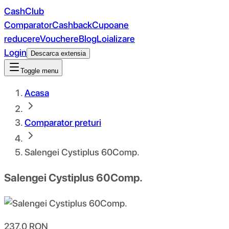
CashClub
Comparator
Cashback
Cupoane
reducere
Vouchere
Blog
Loializare
Login
Descarca extensia
Toggle menu
Acasa
Comparator preturi
Salengei Cystiplus 60Comp.
Salengei Cystiplus 60Comp.
237.0
RON