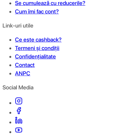
Se cumulează cu reducerile?
Cum îmi fac cont?
Link-uri utile
Ce este cashback?
Termeni și condiții
Confidențialitate
Contact
ANPC
Social Media