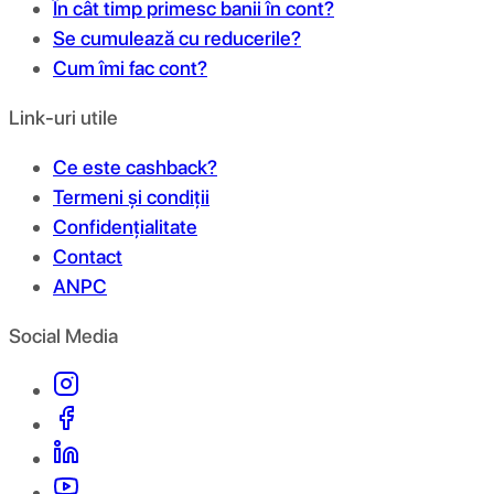
În cât timp primesc banii în cont?
Se cumulează cu reducerile?
Cum îmi fac cont?
Link-uri utile
Ce este cashback?
Termeni și condiții
Confidențialitate
Contact
ANPC
Social Media