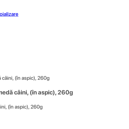
oializare
câini, (în aspic), 260g
medă câini, (în aspic), 260g