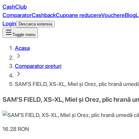
CashClub
Comparator
Cashback
Cupoane reducere
Vouchere
Blog
L
Login
Descarca extensia
Toggle menu
Acasa
Comparator preturi
SAM'S FIELD, XS-XL, Miel și Orez, plic hrană umedă 
SAM'S FIELD, XS-XL, Miel și Orez, plic hrană u
16.28
RON