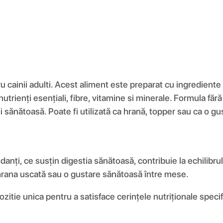
ainii adulti. Acest aliment este preparat cu ingrediente de
nutrienți esențiali, fibre, vitamine si minerale. Formula fără
și sănătoasă. Poate fi utilizată ca hrană, topper sau ca o g
danți, ce susțin digestia sănătoasă, contribuie la echilibrul 
 hrana uscată sau o gustare sănătoasă între mese.
tie unica pentru a satisface cerințele nutriționale specific