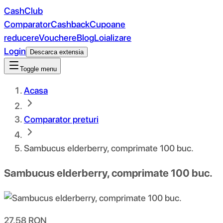
CashClub
Comparator
Cashback
Cupoane
reducere
Vouchere
Blog
Loializare
Login
Descarca extensia
Toggle menu
Acasa
Comparator preturi
Sambucus elderberry, comprimate 100 buc.
Sambucus elderberry, comprimate 100 buc.
27.58
RON