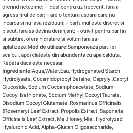
oferind netezime; - ideal pentru uz frecvent, fara a
agresa firul de par; - are o textura usoara care nu
incarca si nu lasa reziduuri; - parfumul este discret si
placut, fara sa devina deranjant; - otrivit pentru par fin
si subtire, ofera hidratare si volum fara sa-l
aplatizeze.
Mod de utilizare:
Samponeaza parul si
scalpul, apoi clateste din abundenta cu apa calduta.
Repeta daca este necesar.
Ingrediente:
Aqua,Water,Eau,Hydrogenated Starch
Hydrolysate, Cocamidopropyl Betaine, Caprylyl,Capryl
Glucoside, Sodium Cocoamphoacetate, Sodium
Cocoyl Isethionate, Sodium Methyl Cocoyl Taurate,
Disodium Cocoyl Glutamate, Rosmarinus Officinalis
(Rosemary) Leaf Extract, Propolis Extract, Saponaria
Officinalis Leaf Extract, Mel,Honey,Miel, Hydrolyzed
Hyaluronic Acid, Alpha-Glucan Oligosaccharide,