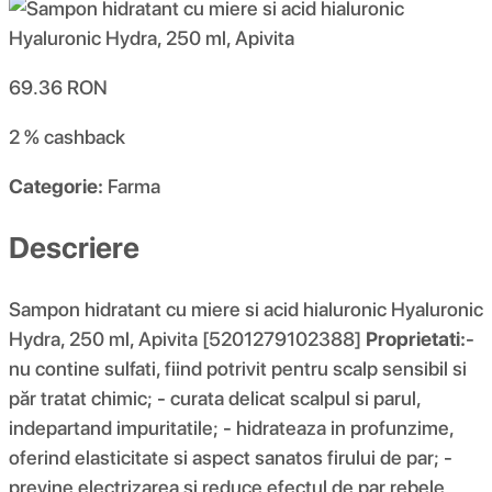
69.36
RON
2 %
cashback
Categorie:
Farma
Descriere
Sampon hidratant cu miere si acid hialuronic Hyaluronic
Hydra, 250 ml, Apivita [5201279102388]
Proprietati:
-
nu contine sulfati, fiind potrivit pentru scalp sensibil si
păr tratat chimic; - curata delicat scalpul si parul,
indepartand impuritatile; - hidrateaza in profunzime,
oferind elasticitate si aspect sanatos firului de par; -
previne electrizarea si reduce efectul de par rebele,