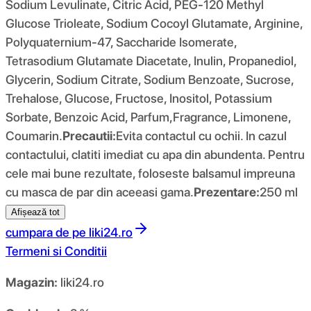
Sodium Levulinate, Citric Acid, PEG-120 Methyl
Glucose Trioleate, Sodium Cocoyl Glutamate, Arginine,
Polyquaternium-47, Saccharide Isomerate,
Tetrasodium Glutamate Diacetate, Inulin, Propanediol,
Glycerin, Sodium Citrate, Sodium Benzoate, Sucrose,
Trehalose, Glucose, Fructose, Inositol, Potassium
Sorbate, Benzoic Acid, Parfum,Fragrance, Limonene,
Coumarin.
Precautii:
Evita contactul cu ochii. In cazul
contactului, clatiti imediat cu apa din abundenta. Pentru
cele mai bune rezultate, foloseste balsamul impreuna
cu masca de par din aceeasi gama.
Prezentare:
250 ml
Afișează tot
cumpara de pe
liki24.ro
Termeni si Conditii
Magazin:
liki24.ro