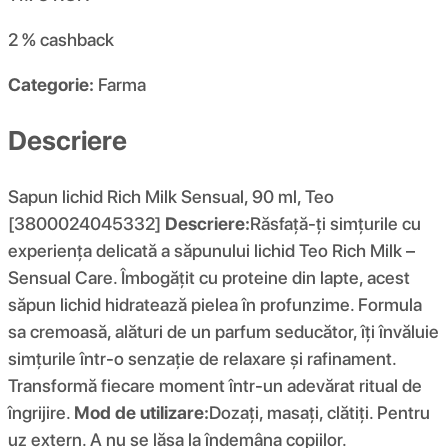
2 %
cashback
Categorie:
Farma
Descriere
Sapun lichid Rich Milk Sensual, 90 ml, Teo
[3800024045332]
Descriere:
Răsfață-ți simțurile cu
experiența delicată a săpunului lichid Teo Rich Milk –
Sensual Care. Îmbogățit cu proteine din lapte, acest
săpun lichid hidratează pielea în profunzime. Formula
sa cremoasă, alături de un parfum seducător, îți învăluie
simțurile într-o senzație de relaxare și rafinament.
Transformă fiecare moment într-un adevărat ritual de
îngrijire.
Mod de utilizare:
Dozați, masați, clătiți. Pentru
uz extern. A nu se lăsa la îndemâna copiilor.