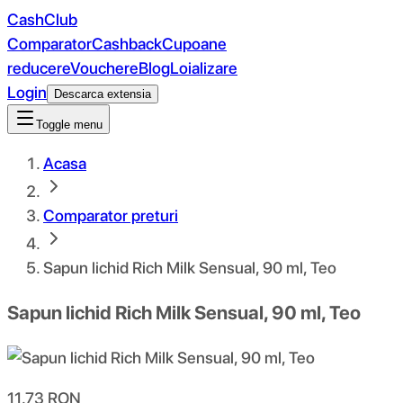
CashClub
Comparator
Cashback
Cupoane
reducere
Vouchere
Blog
Loializare
Login
Descarca extensia
Toggle menu
Acasa
Comparator preturi
Sapun lichid Rich Milk Sensual, 90 ml, Teo
Sapun lichid Rich Milk Sensual, 90 ml, Teo
11.73
RON